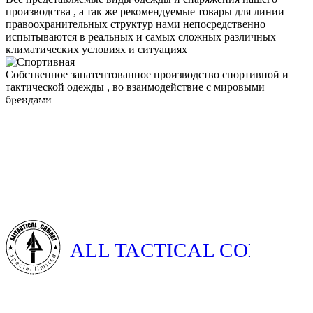
производства , а так же рекомендуемые товары для линии
правоохранительных структур нами непосредственно
испытываются в реальных и самых сложных различных
климатических условиях и ситуациях
Собственное запатентованное производство спортивной и
тактической одежды , во взаимодействие с мировыми
брендами
*Вся наша продукция, создается при участии и проходит
тщательное тестирование действующими сотрудниками
специальных подразделений, учавствующими в военных
конфликтах на территории ближневосточного региона
ALL TACTICAL COMBAT
Мы являемся официальным дистрибьютором и
производителем — спортивной, специальной, защитной
одежды и экипировки, а также
сопутствующего снаряжения