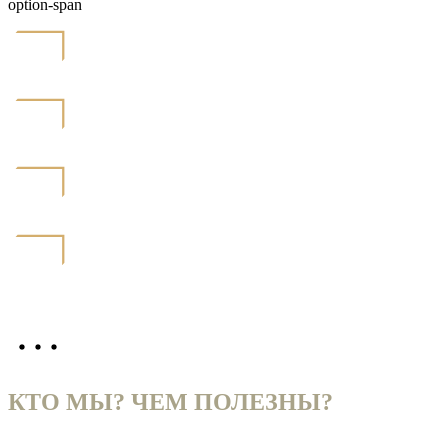
option-span
ALL Tactical Combat
КТО МЫ? ЧЕМ ПОЛЕЗНЫ?
Мы являемся официальным дистрибьютором и