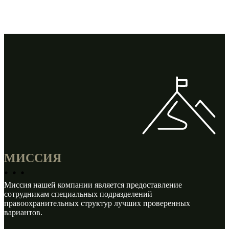
производителем —
спортивной, специальной, защитной одежды и экипировки, а
также
сопутствующего снаряжения.
МИССИЯ
Миссия нашей компании является предоставление
сотрудникам специальных подразделений
правоохранительных структур лучших проверенных
вариантов.