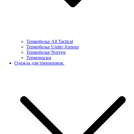
Термобелье All Tactical
Термобелье Under Armour
Термобелье Norveg
Термоноски
Одежда для тренировок